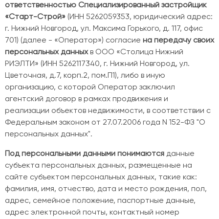
ответственностью Специализированный застройщик
«Старт-Строй»
(ИНН 5262059353, юридический адрес:
Номер телефона
г. Нижний Новгород, ул. Максима Горького, д. 117, офис
701) (далее - «Оператор») согласие
на передачу своих
персональных данных
в ООО «Столица Нижний
Согласие на
обработку
РИЭЛТИ» (ИНН 5262117340, г. Нижний Новгород, ул.
Персональных данных
Цветочная, д.7, корп.2, пом.П1), либо в иную
организацию, с которой Оператор заключил
Согласие на
передачу
агентский договор в рамках продвижения и
Персональных данных
реализации объектов недвижимости, в соответствии с
Согласие на
получение Рекламной
Федеральным законом от 27.07.2006 года N 152-ФЗ "О
информации
персональных данных".
Под персональными данными понимаются
данные
субъекта персональных данных, размещенные на
сайте субъектом персональных данных, такие как:
фамилия, имя, отчество, дата и место рождения, пол,
адрес, семейное положение, паспортные данные,
адрес электронной почты, контактный номер