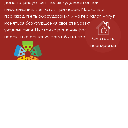
демонстрируется в целях художественной
визуализации, являются примером. Марка или
производитель оборудования и материалов могут
меняться без ухудшения свойств без какого-либо
уведомления. Цветовые решения фасадов, и иные
проектные решения могут быть изменены
Смотреть
планировки
Застройщик: ООО СЗ "Старт-Строй" - дом 11, ООО СЗ "ИДК" - дом 9.
Проектные декларации на сайте наш.дом.рф.
Официальный сайт. Не является публичной офертой.
Гарантийный отдел