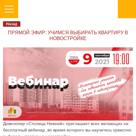
Заявка на Трейд-ИН
Назад
ФИО
ПРЯМОЙ ЭФИР: УЧИМСЯ ВЫБИРАТЬ КВАРТИРУ В
НОВОСТРОЙКЕ
Номер телефона
Согласие на
обработку Персональных
данных
Согласие на
передачу Персональных
данных
Согласие на
получение Рекламной
информации
Девелопер «Столица Нижний» приглашает всех желающих на
бесплатный вебинар, во время которого вы научитесь грамотно