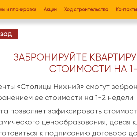
ны и планировки
Акции
Ход строительства
Контакты
Заявка н
ФИО
зад
ЗАБРОНИРУЙТЕ КВАРТИРУ
Номер телефона
СТОИМОСТИ НА 1-
Согласие на
обрабо
енты «Столицы Нижний» смогут заброн
Согласие на
переда
ранением ее стоимости на 1-2 недели
Согласие на
получе
уга позволяет зафиксировать стоимост
амического ценообразования, давая к
готовиться к подписанию договора до