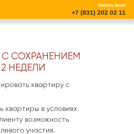
Заказать звонок
+7 (831) 202 02 11
x
а Трейд-ИН
 С СОХРАНЕНИЕМ
2 НЕДЕЛИ
тку Персональных данных
ировать квартиру с
чу Персональных данных
ние Рекламной информации
ь квартиры в условиях
лиенту возможность
левого участия.